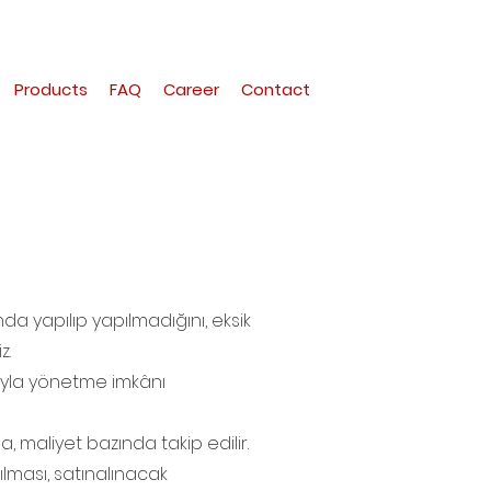
Products
FAQ
Career
Contact
da yapılıp yapılmadığını, eksik
z.
ığıyla yönetme imkânı
 maliyet bazında takip edilir.
lması, satınalınacak