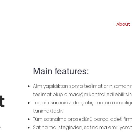
About
Main features:
Alım yapıldıktan sonra teslimatların zamanın
t
teslimat olup olmadığını kontrol edilebilirsini
Tedarik sürecinizi de iş akışı motoru aracıl
tanımaktadır.
Tüm satınalma prosedürü parça, adet, firma,
Satınalma isteğinden, satınalma emri yaratı
e