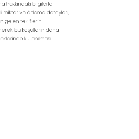
ma hakkındaki bilgilerle
ili miktar ve ödeme detayları,
n gelen tekliflerin
lenerek, bu koşulların daha
steklerinde kullanılması