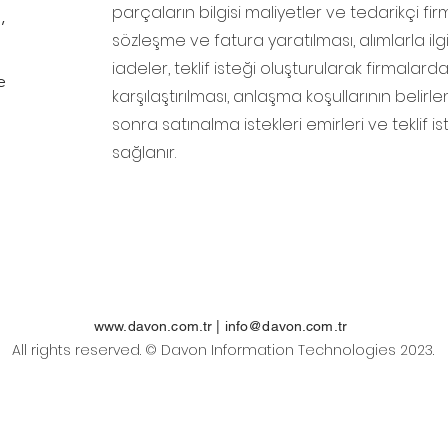
parçaların bilgisi maliyetler ve tedarikçi fir
,
sözleşme ve fatura yaratılması, alımlarla ilg
iadeler, teklif isteği oluşturularak firmalarda
e
karşılaştırılması, anlaşma koşullarının belir
sonra satınalma istekleri emirleri ve teklif i
sağlanır.
www.davon.com.tr
|
info@davon.com.tr
All rights reserved. © Davon Information Technologies 2023.